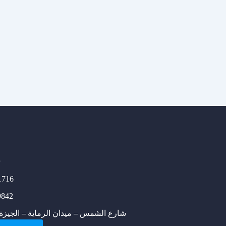
ت
1716
9842
9 شارع الشمس – ميدان الرماية – الجيزة